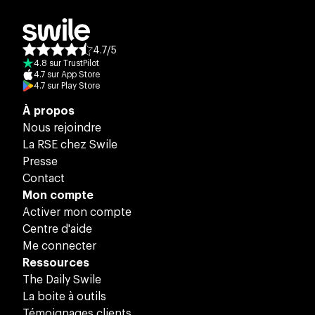
4.7
/
5
Note moyenne des avis :
4.8
sur
TrustPilot
4.7
sur
App Store
4.7
sur
Play Store
À propos
Nous rejoindre
La RSE chez Swile
Presse
Contact
Mon compte
Activer mon compte
Centre d'aide
Me connecter
Ressources
The Daily Swile
La boite à outils
Témoignages clients