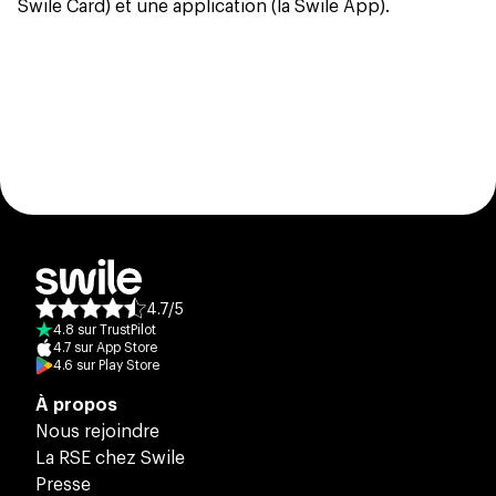
Swile Card) et une application (la Swile App).
4.7
/
5
Note moyenne des avis :
4.8
sur
TrustPilot
4.7
sur
App Store
4.6
sur
Play Store
À propos
Nous rejoindre
La RSE chez Swile
Presse