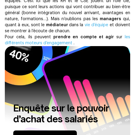
équipes. C’est ici que les RH et le CSE jouent un rôle clé,
puisque ce sont leurs actions qui vont contribuer au bien-être
général (bonne intégration du nouvel arrivant, avantages en
nature, formations…). Mais n’oublions pas les
managers
qui,
quant à eux, sont le
médiateur
dans la
vie d’équipe
et doivent
se montrer à l’écoute de chacun.
Pour cela, ils peuvent
prendre en compte et agir
sur
les
différents moteurs d’engagement
.
Enquête sur le pouvoir
d’achat des salariés