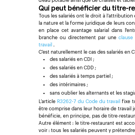
d’eau potable ainsi que de chaises et tabl
Qui peut bénéficier du titre-r
Tous les salariés ont le droit à l’attributio
la nature et la forme juridique de leurs co
en place cet avantage salarial dans l'en
branche ou directement par une
clause 
travail
.
C’est naturellement le cas des salariés en C
des salariés en CDI ;
des salariés en CDD ;
des salariés à temps partiel ;
des intérimaires ;
sans oublier les alternants et les stagi
L’article
R3262-7 du Code du travail
fixe 
être comprise dans leur horaire de travail j
bénéficie, en principe, pas de titre-restaur
Autre élément : le titre-restaurant est acc
voir : tous les salariés peuvent y prétendr