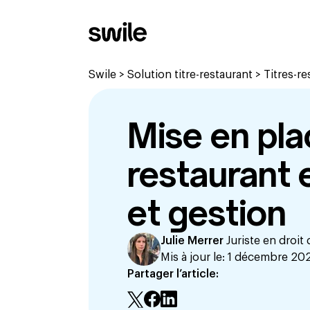
Swile
>
Solution titre-restaurant
>
Titres-r
Mise en plac
restaurant 
et gestion
Julie Merrer
Juriste en droit 
Mis à jour le:
1 décembre 20
Partager l’article: