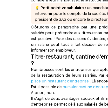
cumulent leur mandat avec le statut de salar
💡 Petit point vocabulaire :
un mandatai
intervenir pour le compte de la société. 
président de SAS ou encore le directeur
Clôturons ce paragraphe par une précis
salariés peut prétendre aux titres-restaura
est positive ! Pour des raisons évidentes, c
un salarié peut tout à fait décider de r
informer son employeur.
Titre-restaurant, cantine d’ent
?
Nombreuses sont les entreprises qui opte
de la restauration de leurs salariés. Pa
place un restaurant d’entreprise
. Là encor
Est-il possible de
cumuler cantine d’entrepri
A priori, non.
Il s’agit de deux avantages sociaux et ils 
d’entreprise permet déjà aux salariés de bé