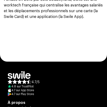
worktech française qui centralise les avantages salariés
et les déplacements professionnels sur une carte (la
Swile Card) et une application (la Swile App).
4.7
/
5
Note moyenne des avis :
4.8
sur
TrustPilot
4.7
sur
App Store
4.7
sur
Play Store
À propos