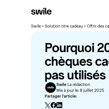
Swile
>
Solution titre cadeau
>
Offrir des c
Pourquoi 2
chèques ca
pas utilisés
Swile
La rédaction
Mis à jour le:
8 juillet 2025
Partager l’article: