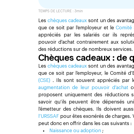
TEMPS DE LECTURE :
3
min
Les
chèques cadeaux
sont un des avantages
que ce soit par l’employeur et le
Comité 
appréciés par les salariés car ils repr
pouvoir d’achat contrairement aux solut
des réductions sur de nombreux services.
Chèques cadeaux : de qu
Les
chèques cadeaux
sont un des avantages
que ce soit par l’employeur, le Comité d
(CSE)
. Ils sont souvent appréciés par l
augmentation de leur pouvoir d’achat
c
proposent uniquement des réductions su
savoir qu’ils peuvent être dépensés un
l’émetteur des chèques. Ils doivent auss
l’URSSAF
pour êtes exonérés de charges. V
peut donc en offrir dans les cas suivants :
Naissance ou adoption
;