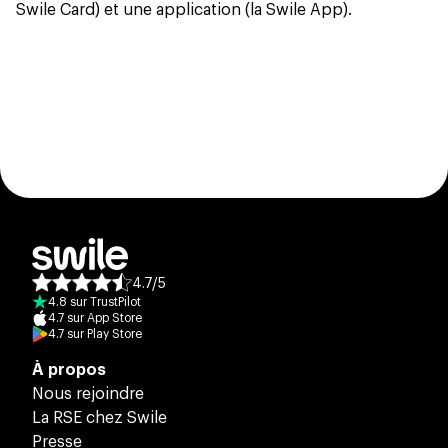
Swile Card) et une application (la Swile App).
4.7
/
5
Note moyenne des avis :
4.8
sur
TrustPilot
4.7
sur
App Store
4.7
sur
Play Store
À propos
Nous rejoindre
La RSE chez Swile
Presse