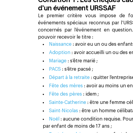
d’un événement URSSAF
Le premier critère vous impose de fou
événements spéciaux reconnus par l’URSS
concernés par l’événement en question. 
pouvoir recevoir le titre :
Naissance
: avoir eu un ou des enfants
Adoption
: avoir accueilli un ou des e
Mariage
: s’être marié ;
PACS
: s’être pacsé ;
Départ à la retraite
: quitter l’entrepris
Fête des mères
: avoir au moins un en
Fête des pères
: idem ;
Sainte-Catherine
: être une femme cél
Saint-Nicolas
: être un homme célibata
Noël
: aucune condition requise. Pour 
par enfant de moins de 17 ans ;