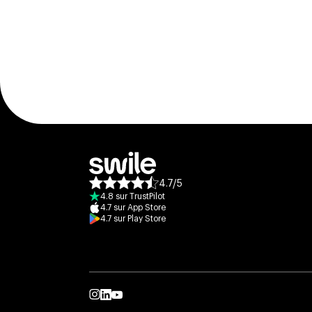
4.7
/
5
Note moyenne des avis :
4.8
sur
TrustPilot
4.7
sur
App Store
4.7
sur
Play Store