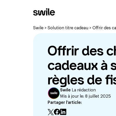
Swile
>
Solution titre cadeau
>
Offrir des c
Offrir des 
cadeaux à se
règles de fi
Swile
La rédaction
Mis à jour le:
8 juillet 2025
Partager l’article: