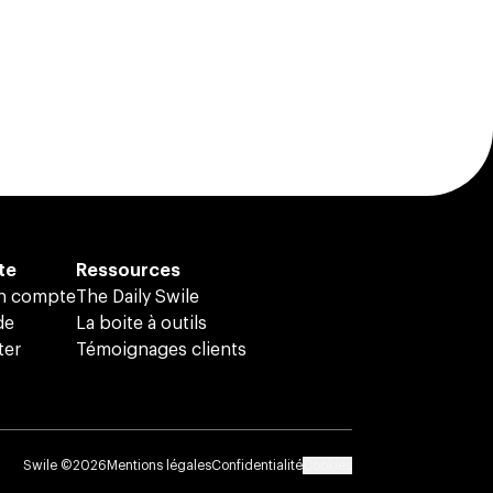
te
Ressources
on compte
The Daily Swile
de
La boite à outils
ter
Témoignages clients
Swile ©
2026
Mentions légales
Confidentialité
Cookies