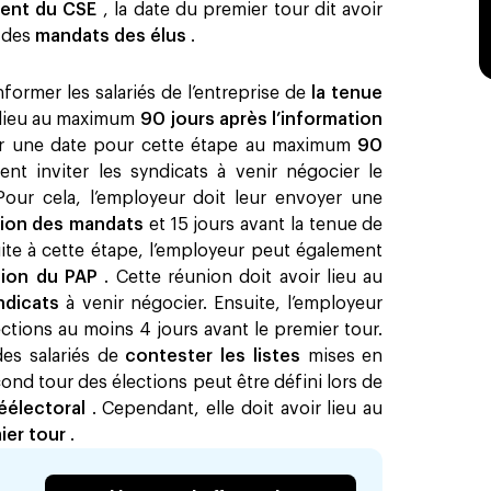
ment du CSE
, la date du premier tour dit avoir
n des
mandats des élus
. ‍
nformer les salariés de l’entreprise de
la tenue
r lieu au maximum
90 jours après l’information
xer une date pour cette étape au maximum
90
ment inviter les syndicats à venir négocier le
Pour cela, l’employeur doit leur envoyer une
ation des mandats
et 15 jours avant la tenue de
uite à cette étape, l’employeur peut également
tion du PAP
. Cette réunion doit avoir lieu au
yndicats
à venir négocier. Ensuite, l’employeur
ctions au moins 4 jours avant le premier tour.
des salariés de
contester les listes
mises en
cond tour des élections peut être défini lors de
éélectoral
. Cependant, elle doit avoir lieu au
mier tour
.