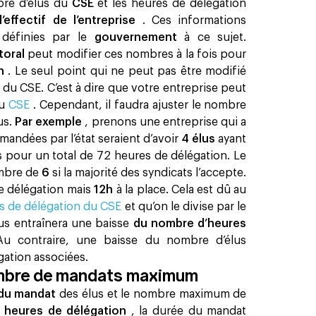
bre d’élus du
CSE
et les heures de délégation
l’effectif de l’entreprise
. Ces informations
s
définies par le
gouvernement
à ce sujet.
toral
peut modifier ces nombres à la fois pour
on
. Le seul point qui ne peut pas être modifié
 du CSE. C’est à dire que votre entreprise peut
du
CSE
. Cependant, il faudra ajuster le nombre
us.
Par exemple
, prenons une entreprise qui a
mandées par l’état seraient d’avoir
4 élus
ayant
 pour un total de 72 heures de délégation. Le
ombre de
6
si la majorité des syndicats l’accepte.
de délégation mais
12h
à la place. Cela est dû au
s de délégation du CSE
et qu’on le divise par le
us entraînera une baisse
du nombre d’heures
Au contraire, une baisse du nombre d’élus
ation associées. ‍
ombre de mandats maximum
 du mandat
des élus et le nombre maximum de
s heures de délégation
, la durée du mandat