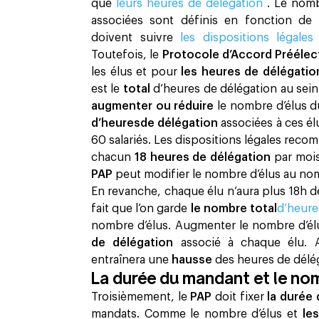
que
leurs heures de délégation
. Le nom
associées sont définis en fonction de
doivent suivre
les dispositions légale
Toutefois, le
Protocole d’Accord Préélec
les élus et pour
les heures de délégati
est le
total
d’heures de délégation au sein
augmenter ou réduire
le nombre d’élus 
d’heuresde délégation
associées à ces él
60 salariés. Les dispositions légales recom
chacun
18 heures de délégation
par mois
PAP
peut modifier le nombre d’élus au n
En revanche, chaque élu n’aura plus 18h 
fait que l’on garde
le nombre total
d’heure
nombre d’élus. Augmenter le nombre d’él
de délégation
associé à chaque élu. 
entraînera une
hausse
des heures de délég
La durée du mandant et le n
Troisièmement, le
PAP
doit fixer
la durée
mandats. Comme le nombre d’élus et
le