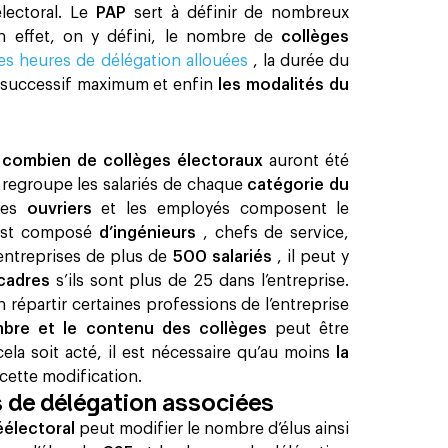
lectoral. Le
PAP
sert à définir de nombreux
n effet, on y défini, le nombre de
collèges
les heures de délégation allouées
, la durée du
 successif maximum et enfin
les modalités du
r
combien de collèges électoraux
auront été
al regroupe les salariés de chaque
catégorie du
 Les
ouvriers
et les employés composent le
i est composé
d’ingénieurs
, chefs de service,
 entreprises de plus de
500 salariés
, il peut y
cadres
s’ils sont plus de 25 dans l’entreprise.
n répartir certaines professions de l’entreprise
mbre et le contenu des collèges
peut être
ela soit acté, il est nécessaire qu’au moins
la
cette modification. ‍
s de délégation associées
éélectoral
peut modifier le nombre d’élus ainsi