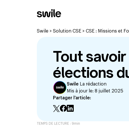
Swile
>
Solution CSE
>
CSE : Missions et 
Tout savoir 
élections d
Swile
La rédaction
Mis à jour le:
8 juillet 2025
Partager l’article:
TEMPS DE LECTURE :
9
min