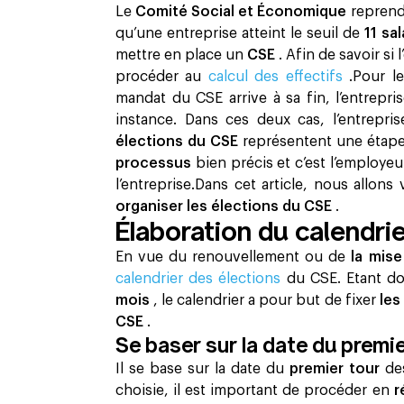
Le
Comité Social et Économique
reprend
qu’une entreprise atteint le seuil de
11 sa
mettre en place un
CSE
. Afin de savoir si 
procéder au
calcul des effectifs
.Pour l
mandat du CSE arrive à sa fin, l’entrepr
instance. Dans ces deux cas, l’entrepri
élections du CSE
représentent une étape 
processus
bien précis et c’est l’employeu
l’entreprise.Dans cet article, nous allons
organiser les élections du CSE
.
Élaboration du calendri
En vue du renouvellement ou de
la mis
calendrier des élections
du CSE. Etant d
mois
, le calendrier a pour but de fixer
les
CSE
. ‍
Se baser sur la date du premie
Il se base sur la date du
premier tour
de
choisie, il est important de procéder en
r