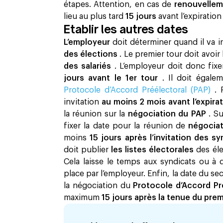
étapes. Attention, en cas de
renouvelle
lieu au plus tard
15 jours
avant l’expiratio
Etablir les autres dates
L’employeur
doit déterminer quand il va i
des élections
. Le premier tour doit avoi
des salariés
. L’employeur doit donc fi
jours avant le 1er tour
. Il doit égale
Protocole d’Accord Préélectoral (PAP)
. 
invitation
au moins 2 mois avant l’expir
la réunion sur la
négociation du PAP
. S
fixer la date pour la réunion de
négocia
moins
15 jours après l’invitation des s
doit publier
les listes électorales
des éle
Cela laisse le temps aux syndicats ou à 
place par l’employeur. Enfin, la date du se
la négociation du
Protocole d’Accord Pr
maximum
15 jours après la tenue du pre