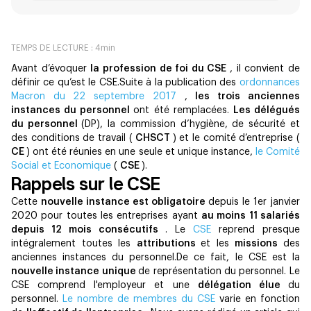
TEMPS DE LECTURE :
4
min
Avant d’évoquer
la profession de foi du CSE
, il convient de
définir ce qu’est le CSE.Suite à la publication des
ordonnances
Macron du 22 septembre 2017
,
les trois anciennes
instances du personnel
ont été remplacées.
Les délégués
du personnel
(DP), la commission d’hygiène, de sécurité et
des conditions de travail (
CHSCT
) et le comité d’entreprise (
CE
) ont été réunies en une seule et unique instance,
le Comité
Social et Economique
(
CSE
).
Rappels sur le CSE
Cette
nouvelle instance est obligatoire
depuis le 1er janvier
2020 pour toutes les entreprises ayant
au moins 11 salariés
depuis 12 mois consécutifs
. Le
CSE
reprend presque
intégralement toutes les
attributions
et les
missions
des
anciennes instances du personnel.De ce fait, le CSE est la
nouvelle instance unique
de représentation du personnel. Le
CSE comprend l'employeur et une
délégation élue
du
personnel.
Le nombre de membres du CSE
varie en fonction