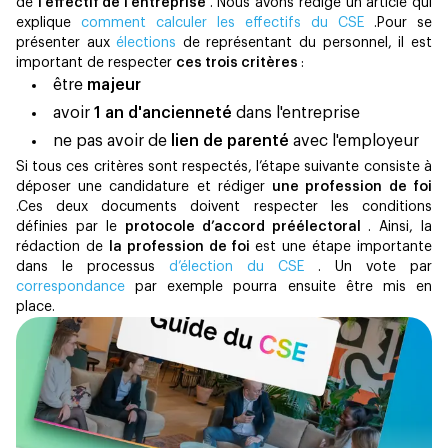
de
l'effectif de l'entreprise
. Nous avons rédigé un article qui
explique
comment calculer les effectifs du CSE
.Pour se
présenter aux
élections
de représentant du personnel, il est
important de respecter
ces trois critères
:
être
majeur
avoir
1 an d'ancienneté
dans l'entreprise
ne pas avoir de
lien de parenté
avec l'employeur
‍Si tous ces critères sont respectés, l’étape suivante consiste à
déposer une candidature et rédiger
une profession de foi
.Ces deux documents doivent respecter les conditions
définies par le
protocole d’accord préélectoral
. Ainsi, la
rédaction de
la profession de foi
est une étape importante
dans le processus
d’élection du CSE
. Un vote par
correspondance
par exemple pourra ensuite être mis en
place.