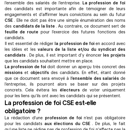
l’ensemble des salariés de l’entreprise.
La profession de foi
des candidats est importante afin de témoigner de leurs
engagements et d’affirmer leurs convictions au sein du futur
CSE
. Elle ne doit pas être une simple énumération des noms
des
candidats de la liste
. Au contraire, ce document sert de
feuille de route
pour l’exercice des futures fonctions des
candidats.
Il est essentiel de rédiger
la profession de foi
en accord avec
les idées et les
valeurs de la liste et/ou du syndicat des
candidats
. De plus, il est important d’y énoncer
les projets
que les candidats souhaitent mettre en place.
La profession de foi
doit donner un aperçu très concret des
missions
et
objectifs
des candidats. En effet, étant donné
que ce document sera envoyé à
l’ensemble des salariés
de
l’entreprise, ils pourront alors se baser sur des projets
concrets. Cela évitera les
électeurs
de voter uniquement
pour les liens qu’ils ont avec les candidats qui se présentent. ‍
La profession de foi CSE est-elle
obligatoire ?
La rédaction d’une
profession de foi
n’est pas obligatoire
pour les candidats
aux élections du CSE
. De plus, le fait
qu’une liste ne rédige pas de profession de foi n’affecte pas la