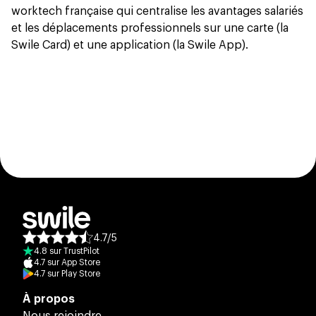
worktech française qui centralise les avantages salariés
et les déplacements professionnels sur une carte (la
Swile Card) et une application (la Swile App).
4.7
/
5
Note moyenne des avis :
4.8
sur
TrustPilot
4.7
sur
App Store
4.7
sur
Play Store
À propos