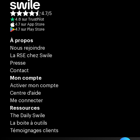
4.7
/
5
Note moyenne des avis :
4.8
sur
TrustPilot
4.7
sur
App Store
4.7
sur
Play Store
À propos
Nous rejoindre
La RSE chez Swile
Presse
Contact
Mon compte
Activer mon compte
Centre d'aide
Me connecter
Ressources
The Daily Swile
La boite à outils
Témoignages clients