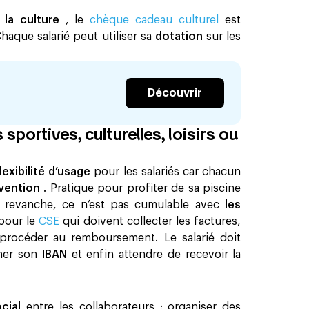
à la culture
, le
chèque cadeau culturel
est
haque salarié peut utiliser sa
dotation
sur les
Découvrir
portives, culturelles, loisirs ou
lexibilité d’usage
pour les salariés car chacun
vention
. Pratique pour profiter de sa piscine
En revanche, ce n’est pas cumulable avec
les
 pour le
CSE
qui doivent collecter les factures,
procéder au remboursement. Le salarié doit
gner son
IBAN
et enfin attendre de recevoir la
ocial
entre les collaborateurs : organiser des