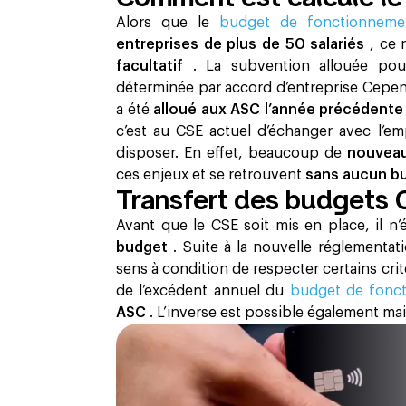
Alors que le
budget de fonctionnem
entreprises de plus de 50 salariés
, ce 
facultatif
. La subvention allouée po
déterminée par accord d’entreprise Cepen
a été
alloué aux ASC l’année précédent
c’est au CSE actuel d’échanger avec l’
disposer. En effet, beaucoup de
nouvea
ces enjeux et se retrouvent
sans aucun b
Transfert des budgets 
Avant que le CSE soit mis en place, il n’
budget
. Suite à la nouvelle réglementat
sens à condition de respecter certains cri
de l’excédent annuel du
budget de fonc
ASC
. L’inverse est possible également mais