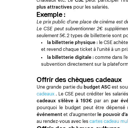
châteaux etc. Le
CSE
peut participer fi
plus attractives
pour les salariés. ‍
Exemple :
Le prix public d’une place de cinéma est de
Le CSE peut subventionner 2€ supplémentai
seulement 5€.
2 types de billetterie sont po
la billetterie physique :
le CSE achèt
et revend chaque ticket à l’unité à un pri
la billetterie digitale :
comme dans l’e
subvention directement sur la plateforme 
Offrir des chèques cadeaux
Une grande partie du
budget ASC
est sou
cadeaux
. Le CSE peut créditer les salarié
cadeaux s’élève à 193€
par an
par év
pourquoi le budget peut être dépensé 
événement
et d’augmenter
le pouvoir d’
au rendez-vous avec les
cartes cadeau mu