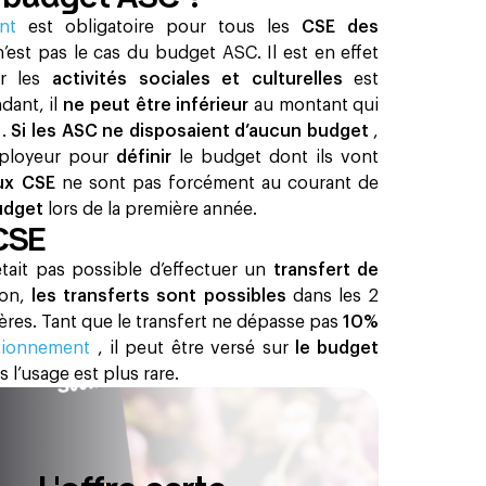
ent
est obligatoire pour tous les
CSE des
n’est pas le cas du budget ASC. Il est en effet
ur les
activités sociales et culturelles
est
dant, il
ne peut être inférieur
au montant qui
e
.
Si les ASC ne disposaient d’aucun budget
,
employeur pour
définir
le budget dont ils vont
ux CSE
ne sont pas forcément au courant de
udget
lors de la première année. ‍
CSE
était pas possible d’effectuer un
transfert de
ion,
les transferts sont possibles
dans les 2
tères. Tant que le transfert ne dépasse pas
10%
tionnement
, il peut être versé sur
le budget
 l’usage est plus rare.