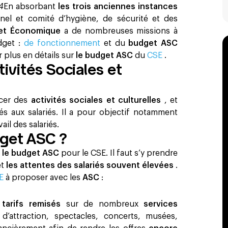
24
En absorbant
les trois anciennes instances
nel et comité d’hygiène, de sécurité et des
 et Économique
a de nombreuses missions à
dget :
de fonctionnement
et du
budget ASC
r plus en détails sur
le budget ASC
du
CSE
.
ivités Sociales et
ncer des
activités sociales et culturelles
, et
s aux salariés. Il a pour objectif notamment
vail des salariés.
dget ASC ?
r
le budget ASC
pour le CSE. Il faut s’y prendre
et
les attentes des salariés souvent élevées
.
CE
à proposer avec les
ASC
: ‍
 tarifs remisés
sur de nombreux
services
’attraction, spectacles, concerts, musées,