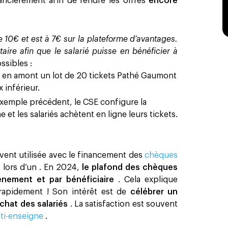
nancièrement afin de rendre les offres
encore
 10€ et est à 7€ sur la plateforme d’avantages.
re afin que le salarié puisse en bénéficier à
ssibles :
e en amont un lot de 20 tickets Pathé Gaumont
x inférieur.
xemple précédent, le CSE configure la
et les salariés achètent en ligne leurs tickets.
vent utilisée avec le financement des
chèques
s lors d’un
. En 2024,
le plafond des chèques
énement et par bénéficiaire
. Cela explique
rapidement ! Son intérêt est de
célébrer un
achat des salariés
. La satisfaction est souvent
lti-enseigne
. ‍