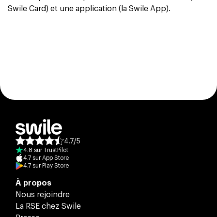
Swile Card) et une application (la Swile App).
4.7
/
5
Note moyenne des avis :
4.8
sur
TrustPilot
4.7
sur
App Store
4.7
sur
Play Store
À propos
Nous rejoindre
La RSE chez Swile