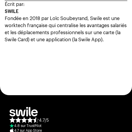
Écrit par:
SWILE
Fondée en 2018 par Loïc Soubeyrand, Swile est une
worktech française qui centralise les avantages salariés
et les déplacements professionnels sur une carte (la
Swile Card) et une application (la Swile App).
4.7
/
5
Note moyenne des avis :
4.8
sur
TrustPilot
4.7
sur
App Store