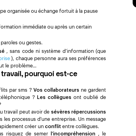
pe organisée ou échange fortuit à la pause
nformation immédiate ou après un certain
:
paroles ou gestes.
isé
, sans code ni système d’information (que
eprise
), chaque personne aura ses préférences
ut le problème...
ravail, pourquoi est-ce
flits par sms ?
Vos collaborateurs
ne gardent
 téléphonique ?
Les collègues
ont oublié de
?
 travail peut avoir de
sévères répercussions
s les processus d’une entreprise. Un message
rapidement créer un
conflit
entre collègues.
us risquez de semer
l’incompréhension
, le