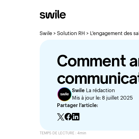
Swile
>
Solution RH
>
L'engagement des sal
Comment am
communicati
Swile
La rédaction
Mis à jour le:
8 juillet 2025
Partager l’article:
TEMPS DE LECTURE :
4
min