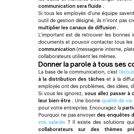
communication sera fluide
.
Si tous les employés d’une équipe savent q
outil de gestion désigné, ils n’iront pas 
multiplier les canaux de diffusion
.
L’important est de retrouver les bonnes in
documents et pouvoir contacter tous les c
communication
(messagerie interne, plat
collaborateurs utilisent les même​s.
Donner la parole à tous ses c
La base de la communication, c’est
l’écou
à la distribution des tâches
et à la diff
employés ont des problèmes, des idées, d
Si vous les ignorez,
vous allez passer à 
leur bien-être
. Une bonne
qualité de vie
pour votre entreprise. Encouragez la
parti
Pourquoi ne pas envoyer
des enquête​s 
vos salariés
? Il existe des solutions q
collaborateurs sur des thèmes p