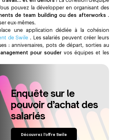
 travail… et en dehors
! La cohésion d’équipe
 Vous pouvez la développer en organisant des
ents de team building ou des afterworks
.
iser eux-même​s.
ace une application dédiée à la cohésion
ent de Swile
. Les salariés peuvent créer leurs
es : anniversaires, pots de départ, sorties au
 management pour souder
vos équipes et les
Enquête sur le
pouvoir d’achat des
salariés
Découvrez l’offre Swile