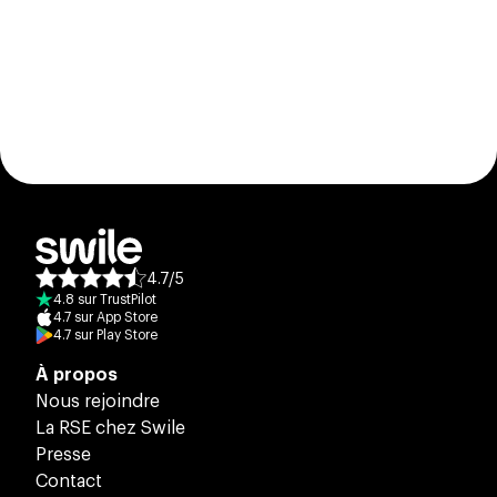
4.7
/
5
Note moyenne des avis :
4.8
sur
TrustPilot
4.7
sur
App Store
4.7
sur
Play Store
À propos
Nous rejoindre
La RSE chez Swile
Presse
Contact