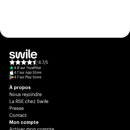
4.7
/
5
Note moyenne des avis :
4.8
sur
TrustPilot
4.7
sur
App Store
4.7
sur
Play Store
À propos
Nous rejoindre
La RSE chez Swile
Presse
Contact
Mon compte
Activer mon compte