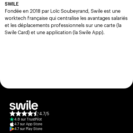
SWILE
Fondée en 2018 par Loïc Soubeyrand, Swile est une
worktech française qui centralise les avantages salariés
et les déplacements professionnels sur une carte (la
Swile Card) et une application (la Swile App).
4.7
/
5
Note moyenne des avis :
4.8
sur
TrustPilot
4.7
sur
App Store
4.7
sur
Play Store