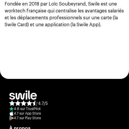
Fondée en 2018 par Loïc Soubeyrand, Swile est une
worktech française qui centralise les avantages salariés
et les déplacements professionnels sur une carte (la
Swile Card) et une application (la Swile App).
4.7
/
5
Note moyenne des avis :
4.8
sur
TrustPilot
4.7
sur
App Store
4.7
sur
Play Store
À propos