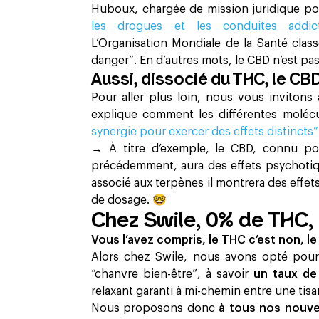
Huboux, chargée de mission juridique po
les drogues et les conduites addic
L’Organisation Mondiale de la Santé class
danger”. En d’autres mots, le CBD n’est pa
Aussi, dissocié du THC, le CBD
Pour aller plus loin, nous vous invitons à
explique comment les différentes moléc
synergie pour exercer des effets distincts”
→ À titre d’exemple, le CBD, connu p
précédemment, aura des effets psychotique
associé aux terpènes il montrera des effets
de dosage. 🤓
Chez Swile, 0% de THC, 
Vous l’avez compris, le THC c’est non, le
Alors chez Swile, nous avons opté pour 
“chanvre bien-être”, à savoir
un taux de
relaxant garanti à mi-chemin entre une tisane
Nous proposons donc
à tous nos nouvea