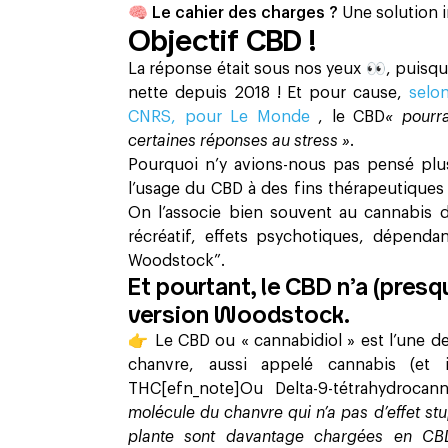
🧠 Le cahier des charges ?
Une solution i
Objectif CBD !
La réponse était sous nos yeux 👀, puisq
nette depuis 2018 ! Et pour cause,
selon
CNRS, pour Le Monde
, le CBD
« pourra
certaines réponses au stress »
.
Pourquoi n’y avions-nous pas pensé plu
l’usage du CBD à des fins thérapeutiques 
On l’associe bien souvent au cannabis d
récréatif, effets psychotiques, dépendan
Woodstock”.
Et pourtant, le CBD n’a (presqu
version Woodstock.
👉 Le CBD ou « cannabidiol » est l’une d
chanvre, aussi appelé cannabis (et
THC[efn_note]Ou Delta-9-tétrahydrocann
molécule du chanvre qui n’a pas d’effet stup
plante sont davantage chargées en CB