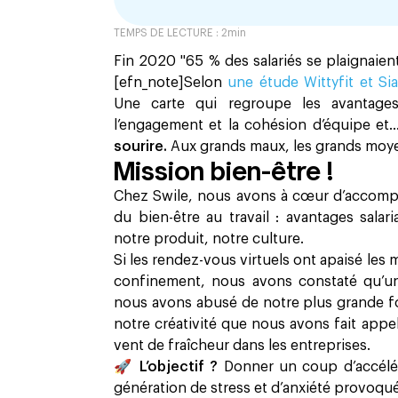
TEMPS DE LECTURE :
2
min
Fin 2020 "65 % des salariés se plaignaien
[efn_note]Selon
une étude Wittyfit et S
Une carte qui regroupe les avantages 
l’engagement et la cohésion d’équipe e
sourire.
Aux grands maux, les grands moye
Mission bien-être !
Chez Swile, nous avons à cœur d’accompagn
du bien-être au travail : avantages sala
notre produit, notre culture.
Si les rendez-vous virtuels ont apaisé les 
confinement, nous avons constaté qu’un a
nous avons abusé de notre plus grande forc
notre créativité que nous avons fait appel
vent de fraîcheur dans les entreprises.
🚀 L’objectif ?
Donner un coup d’accéléra
génération de stress et d’anxiété provoqués