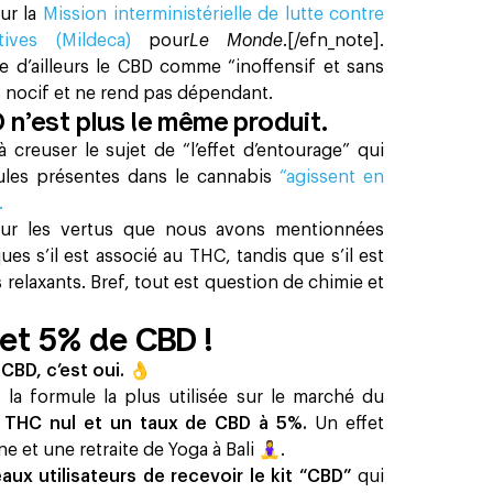
ur la
Mission interministérielle de lutte contre
tives (Mildeca)
pour
Le Monde
.[/efn_note].
e d’ailleurs le CBD comme “inoffensif et sans
s nocif et ne rend pas dépendant.
 n’est plus le même produit.
 creuser le sujet de “l’effet d’entourage” qui
ules présentes dans le cannabis
“agissent en
.
our les vertus que nous avons mentionnées
s s’il est associé au THC, tandis que s’il est
 relaxants. Bref, tout est question de chimie et
et 5% de CBD !
 CBD, c’est oui.
👌
la formule la plus utilisée sur le marché du
 THC nul et un taux de CBD à 5%.
Un effet
 et une retraite de Yoga à Bali 🧘‍♀️.
ux utilisateurs de recevoir le kit “CBD”
qui