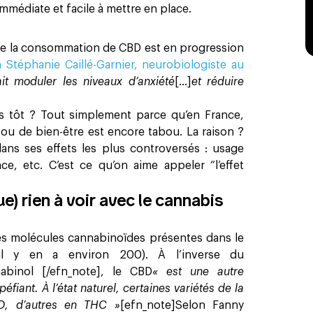
mmédiate et facile à mettre en place.
ue la consommation de CBD est en progression
 Stéphanie Caillé-Garnier, neurobiologiste au
it moduler les niveaux d’anxiété
[…]
et réduire
s tôt ? Tout simplement parce qu’en France,
ou de bien-être est encore tabou. La raison ?
ans ses effets les plus controversés : usage
ce, etc. C’est ce qu’on aime appeler “l’effet
e) rien à voir avec le cannabis
es molécules cannabinoïdes présentes dans le
 il y en a environ 200). À l’inverse du
abinol [/efn_note], le CBD
« est une autre
éfiant. À l’état naturel, certaines variétés de la
D, d’autres en THC »
[efn_note]Selon Fanny