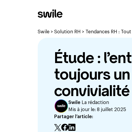
Swile
>
Solution RH
>
Tendances RH : Tout c
Étude : l’en
toujours un
convivialité
Swile
La rédaction
Mis à jour le:
8 juillet 2025
Partager l’article: