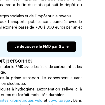
s tard à la fin du mois qui suit le dépôt du
arges sociales et de l’impôt sur le revenu.
 aux transports publics sont cumulés avec le
tal exonéré passe de 700 à 800 euros par an et
Je découvre le FMD par Swile
rt personnel
umuler le
FMD
avec les frais de carburant et les
age.
s la prime transport. Ils concernent autant
tion électrique.
hicules à hydrogène. L’exonération s’élève ici à
0 euros du
forfait mobilités durables
.
nités kilométriques vélo
et
covoiturage
. Dans