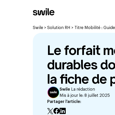
Swile
>
Solution RH
>
Titre Mobilité : Guid
Le forfait m
durables doi
la fiche de 
Swile
La rédaction
Mis à jour le:
8 juillet 2025
Partager l’article: