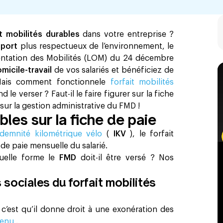
it mobilités durables
dans votre entreprise ?
sport
plus respectueux de l’environnement, le
rientation des Mobilités (LOM) du 24 décembre
icile-travail
de vos salariés et bénéficiez de
 !Mais comment fonctionnele
forfait mobilités
e verser ? Faut-il le faire figurer sur la fiche
sur la gestion administrative du FMD !
bles sur la fiche de paie
ndemnité kilométrique vélo
(
IKV
), le forfait
 de paie mensuelle du salarié.
uelle forme le
FMD
doit-il être versé ? Nos
 sociales du forfait mobilités
 c’est qu’il donne droit à une exonération des
evenu
.