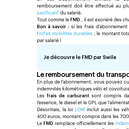
remboursement doit être effectué au plu
justificatif
du salarié.​
Tout comme le
FMD
, il est exonéré des ch
Bon à savoir :
si les frais d’abonnement
forfait mobilités durables
, le montant to
par salarié !
Je découvre le FMD par Swile
Le remboursement du transpo
En plus de l’abonnement, vous pouvez c
indemnités kilométriques vélo et covoitur
Les
frais de carburant
sont compris dan
l’essence, le diesel et le GPL que l’alimenta
Désormais, la loi
LOM
inclut aussi les vé
400 euros, montant compris dans les 70
Le
FMD
remplace officiellement les
indem