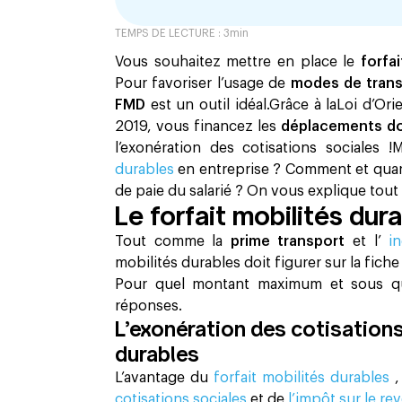
TEMPS DE LECTURE :
3
min
Vous souhaitez mettre en place le
forfa
Pour favoriser l’usage de
modes de tran
FMD
est un outil idéal.Grâce à laLoi d’O
2019, vous financez les
déplacements dom
l’exonération des cotisations sociales
durables
en entreprise ? Comment et quand l
de paie du salarié ? On vous explique tout 
Le forfait mobilités dura
Tout comme la
prime transport
et l’
i
mobilités durables doit figurer sur la fiche
Pour quel montant maximum et sous q
réponses.
L’exonération des cotisations
durables
L’avantage du
forfait mobilités durables
,
cotisations sociales
et de
l’impôt sur le r