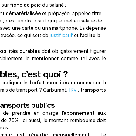
 sur
fiche de paie
du salarié ;
nt dématérialisée
et prépayée, appelée titre
t, c’est un dispositif qui permet au salarié de
l avec une carte ou un smartphone. La dépense
tracée, ce qui sert de
justificatif
et facilite la
mobilités durables
doit obligatoirement figurer
t clairement le mentionner comme tel avec le
bles, c’est quoi ?
 indiquer le
forfait mobilités durables
sur la
 frais de transport ? Carburant,
IKV
,
transports
ransports publics
ion de prendre en charge
l’abonnement aux
r de 75%. Ici aussi, le montant remboursé doit
mois.
omme est répartie mensuellement
. Le