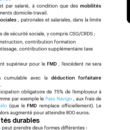
t par salarié, à condition que des
mobilités
ments domicile-travail.
sociales
, patronales et salariales, dans la limite
ns de sécurité sociale, y compris CSG/CRDS ;
construction, contribution formation
ntissage, contribution supplémentaire taxe
nt supérieur pour le
FMD
, l’excédent ne sera
pas cumulable avec la
déduction forfaitaire
.
ticipation obligatoire de 75% de l’employeur à
omme par exemple le
Pass Navigo
, aux frais de
vélo
(que le
FMD
remplace officiellement). Le
 alors augmenté pour atteindre 800 euros.
ités durables
s
peut prendre deux formes différentes :