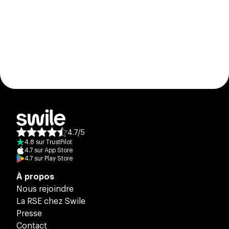
4.7
/
5
Note moyenne des avis :
4.8
sur
TrustPilot
4.7
sur
App Store
4.7
sur
Play Store
À propos
Nous rejoindre
La RSE chez Swile
Presse
Contact