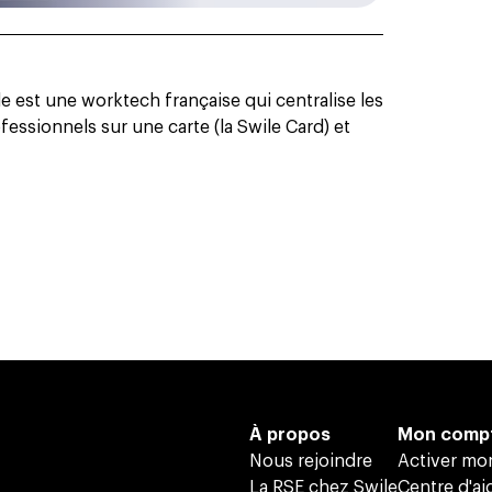
 est une worktech française qui centralise les
essionnels sur une carte (la Swile Card) et
À propos
Mon comp
Nous rejoindre
Activer m
La RSE chez Swile
Centre d'ai