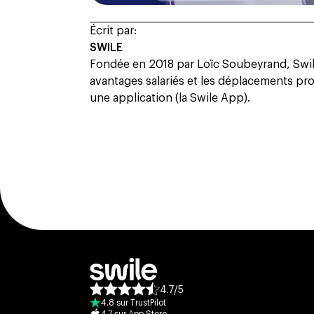
Écrit par:
SWILE
Fondée en 2018 par Loïc Soubeyrand, Swile
avantages salariés et les déplacements prof
une application (la Swile App).
4.7
/
5
Note moyenne des avis :
4.8
sur
TrustPilot