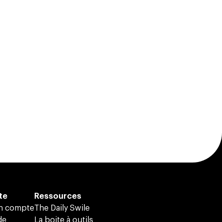
te
Ressources
on compte
The Daily Swile
de
La boite à outils