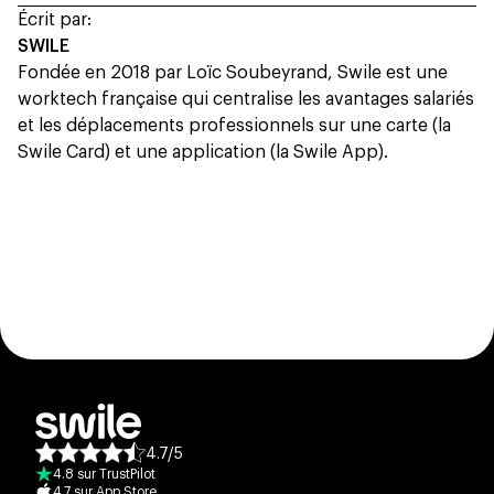
Écrit par:
SWILE
Fondée en 2018 par Loïc Soubeyrand, Swile est une
worktech française qui centralise les avantages salariés
et les déplacements professionnels sur une carte (la
Swile Card) et une application (la Swile App).
4.7
/
5
Note moyenne des avis :
4.8
sur
TrustPilot
4.7
sur
App Store