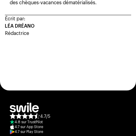
des chèques-vacances dématérialisés.
Écrit par:
LÉA DRÉANO
Rédactrice
4.7
/
5
Note moyenne des avis :
4.8
sur
TrustPilot
4.7
sur
App Store
4.7
sur
Play Store